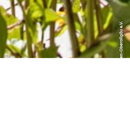
Hospizverein Kempten-Oberallgäu e.V.
Projektpartner:
AllgäuHospiz gGmbH
Zeitraum:
2018 - 2019