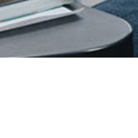
Es gibt viele Möglichkeiten, sich im
Bereich Hospiz- und Palliativversorgung
fortzubilden und aktiv dazu beizutragen,
diese zu verbessern. Ob in der
Hospizarbeit, Pflege oder
Palliativversorgung – unsere
Weiterbildungspartner bieten zahlreiche